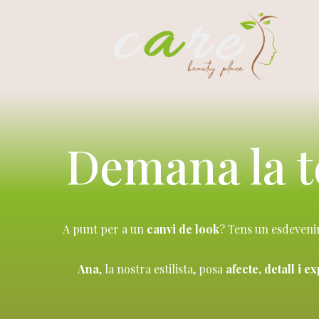
Demana la t
A punt per a un
canvi de look
? Tens un esdeveni
Ana
, la nostra estilista, posa
afecte, detall i 