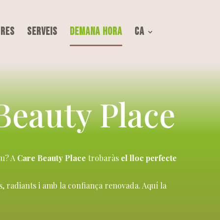
tres
Serveis
Demana Hora
CA
Beauty Place
tu? A
Care Beauty Place
trobaràs
el lloc perfecte
es, radiants i amb la confiança renovada. Aquí la