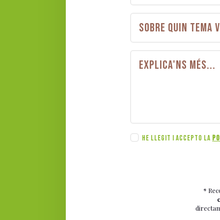
HE LLEGIT I ACCEPTO LA
PO
* Rec
directa