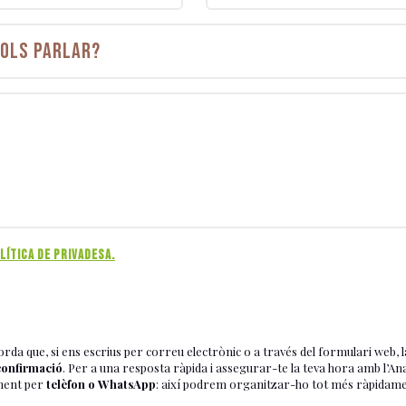
LÍTICA DE PRIVADESA.
orda que, si ens escrius per correu electrònic o a través del formulari web, l
confirmació
. Per a una resposta ràpida i assegurar-te la teva hora amb l’An
ment per
telèfon o WhatsApp
: així podrem organitzar-ho tot més ràpidament