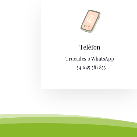
Telèfon
Trucades o WhatsApp
+34 645 581 853