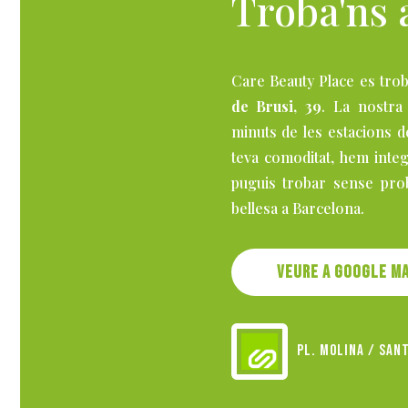
Troba'ns 
Care Beauty Place es trob
de Brusi, 39
. La nostra 
minuts de les estacions 
teva comoditat, hem int
puguis trobar sense prob
bellesa a Barcelona.
Veure a Google m
Pl. Molina / San